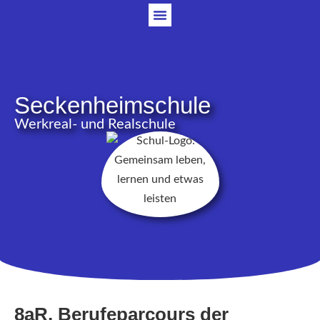
Seckenheimschule
Werkreal- und Realschule
8aR, Berufeparcours der